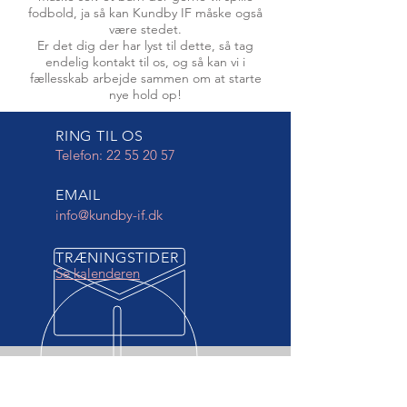
fodbold, ja så kan Kundby IF måske også
være stedet.
Er det dig der har lyst til dette, så tag
endelig kontakt til os, og så kan vi i
fællesskab arbejde sammen om at starte
nye hold op!
RING TIL OS
Telefon:
22 55 20 57
EMAIL
info@kundby-if.dk
TRÆNINGSTIDER
Se kalenderen
FIND OS PÅ FACEBBOK