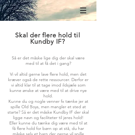
Kundby Idrætsforening
Skal der flere hold til
ANNO 1932
Kundby IF?
Så er det måske lige dig der skal være
med til at få det i gang?
Vi vil altid gerne lave flere hold, men det
kræver også de rette ressourcer. Derfor er
vi altid klar til at tage imod ildsjæle som
kunne ønske at være med til at drive nye
hold.
Kunne du og nogle venner fx tænke jer at
spille Old Boys, men mangler et sted at
starte? Så er det måske Kundby IF der skal
ligge navn og faciliteter til jeres hold!
Eller kunne du tænke dig være med til at
få flere hold for børn op at stå, du har
måske selv et barn der gerne vil spille