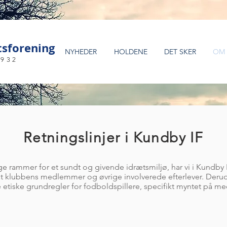
sforening
NYHEDER
HOLDENE
DET SKER
OM 
932
Retningslinjer i Kundby IF
e rammer for et sundt og givende idrætsmiljø, har vi i Kundby 
 at klubbens medlemmer og øvrige involverede efterlever. Derudov
e etiske grundregler for fodboldspillere, specifikt myntet på m