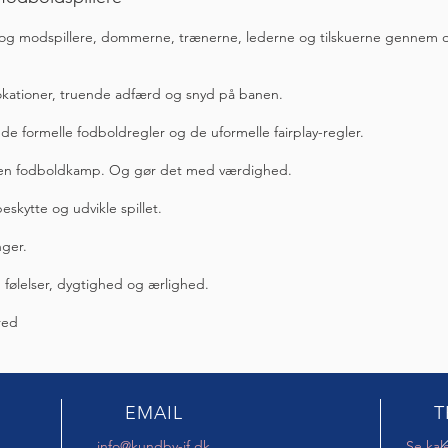
- og modspillere, dommerne, trænerne, lederne og tilskuerne gennem di
.
vokationer, truende adfærd og snyd på banen.
e de formelle fodboldregler og de uformelle fairplay-regler.
be en fodboldkamp. Og gør det med værdighed.
beskytte og udvikle spillet.
inger.
m følelser, dygtighed og ærlighed.
bred
EMAIL
T
info@kundby-if.dk
Se kal