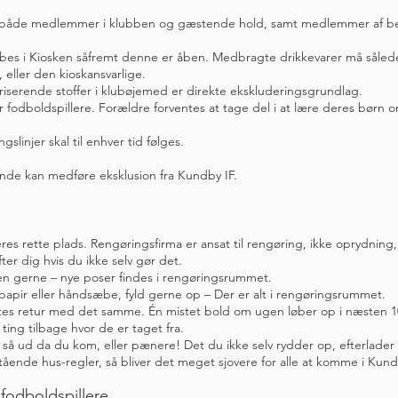
e, både medlemmer i klubben og gæstende hold, samt medlemmer af bes
øbes i Kiosken såfremt denne er åben. Medbragte drikkevarer må såle
 eller den kioskansvarlige.
oriserende stoffer i klubøjemed er direkte ekskluderingsgrundlag.
r fodboldspillere. Forældre forventes at tage del i at lære deres børn 
slinjer skal til enhver tid følges.
nde kan medføre eksklusion fra Kundby IF.
res rette plads. Rengøringsfirma er ansat til rengøring, ikke oprydning,
er dig hvis du ikke selv gør det.
en gerne – nye poser findes i rengøringsrummet.
papir eller håndsæbe, fyld gerne op – Der er alt i rengøringsrummet.
tes retur med det samme. Én mistet bold om ugen løber op i næsten 10
il ting tilbage hvor de er taget fra.
 så ud da du kom, eller pænere! Det du ikke selv rydder op, efterlader
ende hus-regler, så bliver det meget sjovere for alle at komme i Kun
 fodboldspillere