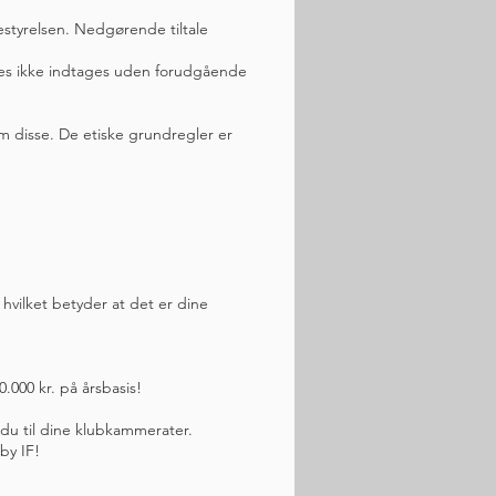
tyrelsen. Nedgørende tiltale
des ikke indtages uden forudgående
om disse. De etiske grundregler er
 hvilket betyder at det er dine
.000 kr. på årsbasis!
 du til dine klubkammerater.
dby IF!