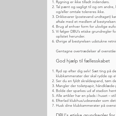
Rygning er ikke tilladt indendørs.
Tal pænt og sagligt til og om andr
og/eller omtale tolereres ikke.
Drikkevarer (postevand undtaget) k
aftale med et medlem af bestyrelsen,
Brug af enhver form for ulovlige euf
Vi følger DBU’s etiske grundregler fo
oplistet herunder.
Øvrige af bestyrelsen udstukne retning
Gentagne overtrædelser af ovenståe
God hjælp til fællesskabet
Ryd op efter dig selv! Sæt ting på de
klubkammerater der skal rydde op eft
Ser du en fyldt skraldespand, tøm d
Mangler der toiletpapir, håndklæde-
Bolde der sparkes ud af stadion hen
Alle artikler har en plads i huset – st
Efterlad klubhus/udearealer som det
Husk dine klubkammerater på ovenstå
DBU's etiske grundregler for